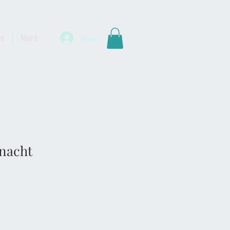
te
More
Anmelden
nacht