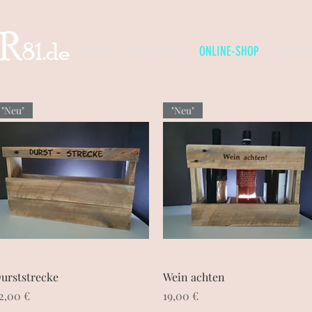
Home
Über mich
ONLINE-SHOP
Projek
"Neu"
"Neu"
Schnellansicht
Schnellansicht
urststrecke
Wein achten
reis
Preis
2,00 €
19,00 €