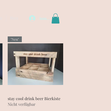
te
More
Anmelden
"Neu"
Schnellansicht
stay cool drink beer Bierkiste
Nicht verfügbar