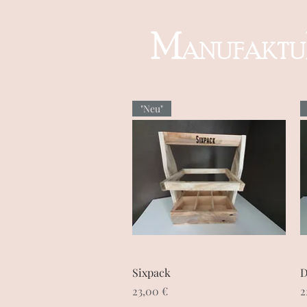
"Neu"
Schnellansicht
Sixpack
D
Preis
P
23,00 €
2