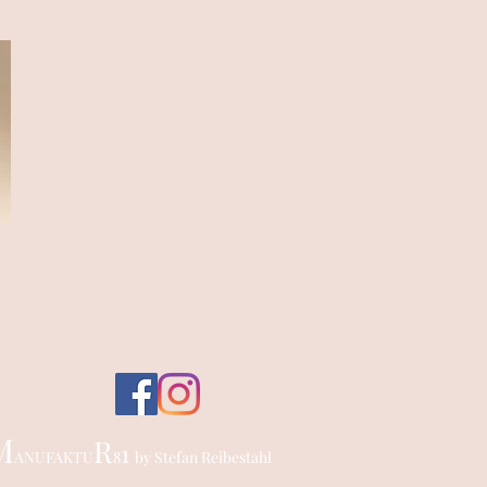
M
R
1
ANUFAKTU
8
by Stefan Reibestahl