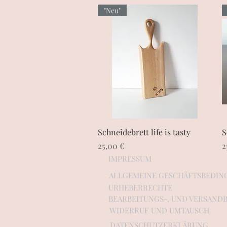
"Neu"
Schnellansicht
Schneidebrett life is tasty
S
Preis
P
25,00 €
2
IMPRESSUM
ALLGEMEINE GESCHÄFTSBEDI
URHEBERRECHTE
BEARBEITUNGS-, UND VERSAN
WIDERRUF UND UMTAUSCH
DATENSCHUTZERKLÄRUNG