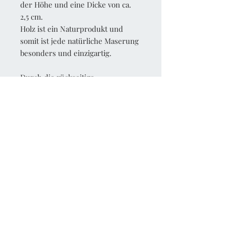
der Höhe und eine Dicke von ca.
2,5 cm.
Holz ist ein Naturprodukt und
somit ist jede natürliche Maserung
besonders und einzigartig.
Durch die rückseitige
Fadenaufhängung liegt das Bild
flach auf der Wand.
Bitte beachte:
Aufgrund von unterschiedlichen
Browser-Einstellungen können die
Farben auf den Fotos vom Original
abweichen.
Inkl. MwSt., zzgl. Versandkosten