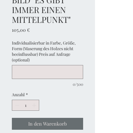
IMMER EINEN
MITTELPUNKT"
Preis
105,00 €
Individualisierbar in Farbe, Größe,
Form (Maserung des Holzes nicht
beeinflussbar) Preis auf Anfrage
(optional)
0/500
Anzahl
*
In den Warenkorb