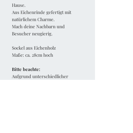
Hause.
Aus Eichenrinde gefertigt mit
natürlichem Charme.
Mach deine Nachbarn und
Besucher neugierig.
Sockel aus Eichenholz
Maße: ca. 28cm hoch
Bitte beachte:
Aufgrund unterschiedlicher
Browser-Einstellungen können die
Farben der Fotos vom Original
abweichen.
Inkl. MwSt., zzgl. Versandkosten