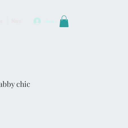
te
More
Anmelden
abby chic