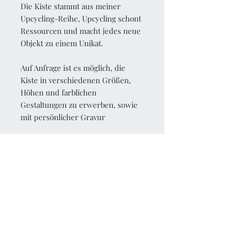
Die Kiste stammt aus meiner
Upcycling-Reihe, Upcycling schont
Ressourcen und macht jedes neue
Objekt zu einem Unikat.
Auf Anfrage ist es möglich, die
Kiste in verschiedenen Größen,
Höhen und farblichen
Gestaltungen zu erwerben, sowie
mit persönlicher Gravur
Bitte beachte:
Aufgrund unterschiedlicher
Browser-Einstellungen können die
Farben auf den Fotos vom Original
abweichen.
Lieferung erfolgt ohne Flaschen